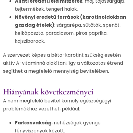
Állati eredetű élelmiszerek
: máj, tojássárgája,
tejtermékek, tengeri halak.
Növényi eredetű források (karotinoidokban
gazdag ételek)
: sárgarépa, sütőtök, spenót,
kelkáposzta, paradicsom, piros paprika,
kajszibarack.
A szervezet képes a béta-karotint szükség esetén
aktív A-vitaminná alakítani, így a változatos étrend
segíthet a megfelelő mennyiség bevitelében.
Hiányának következményei
A nem megfelelő bevitel komoly egészségügyi
problémákhoz vezethet, például:
Farkasvakság
, nehézségek gyenge
fényviszonyok között.