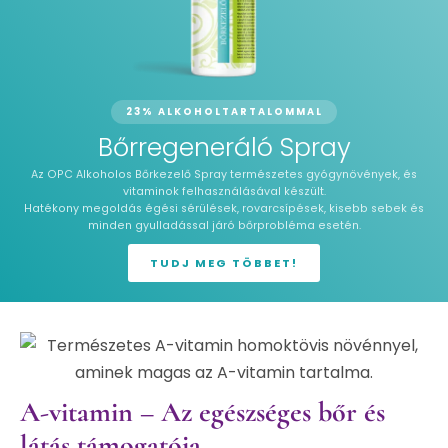
23% ALKOHOLTARTALOMMAL
Bőrregeneráló Spray
Az OPC Alkoholos Bőrkezelő Spray természetes gyógynövények, és
vitaminok felhasználásával készült.
Hatékony megoldás égési sérülések, rovarcsípések, kisebb sebek és
minden gyulladással járó bőrprobléma esetén.
TUDJ MEG TÖBBET!
A-vitamin – Az egészséges bőr és
látás támogatója