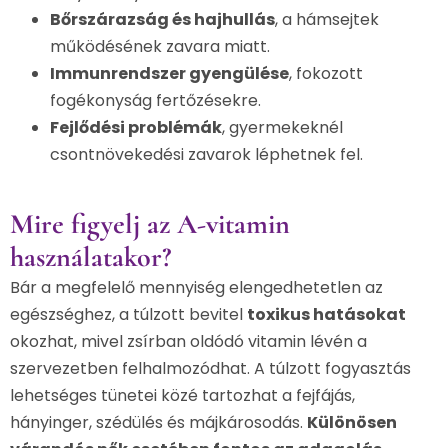
Bőrszárazság és hajhullás
, a hámsejtek
működésének zavara miatt.
Immunrendszer gyengülése
, fokozott
fogékonyság fertőzésekre.
Fejlődési problémák
, gyermekeknél
csontnövekedési zavarok léphetnek fel.
Mire figyelj az A-vitamin
használatakor?
Bár a megfelelő mennyiség elengedhetetlen az
egészséghez, a túlzott bevitel
toxikus hatásokat
okozhat, mivel zsírban oldódó vitamin lévén a
szervezetben felhalmozódhat. A túlzott fogyasztás
lehetséges tünetei közé tartozhat a fejfájás,
hányinger, szédülés és májkárosodás.
Különösen