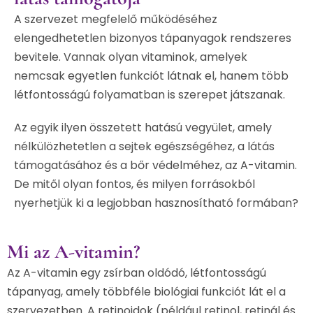
A szervezet megfelelő működéséhez
elengedhetetlen bizonyos tápanyagok rendszeres
bevitele. Vannak olyan vitaminok, amelyek
nemcsak egyetlen funkciót látnak el, hanem több
létfontosságú folyamatban is szerepet játszanak.
Az egyik ilyen összetett hatású vegyület, amely
nélkülözhetetlen a sejtek egészségéhez, a látás
támogatásához és a bőr védelméhez, az A-vitamin.
De mitől olyan fontos, és milyen forrásokból
nyerhetjük ki a legjobban hasznosítható formában?
Mi az A-vitamin?
Az A-vitamin egy zsírban oldódó, létfontosságú
tápanyag, amely többféle biológiai funkciót lát el a
szervezetben. A retinoidok (például retinol, retinál és