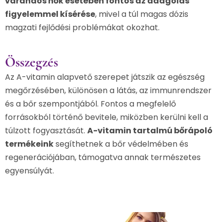
várandós nők esetében fontos az adagolás
figyelemmel kísérése
, mivel a túl magas dózis
magzati fejlődési problémákat okozhat.
Összegzés
Az A-vitamin alapvető szerepet játszik az egészség
megőrzésében, különösen a látás, az immunrendszer
és a bőr szempontjából. Fontos a megfelelő
forrásokból történő bevitele, miközben kerülni kell a
túlzott fogyasztását.
A-vitamin tartalmú bőrápoló
termékeink
segíthetnek a bőr védelmében és
regenerációjában, támogatva annak természetes
egyensúlyát.